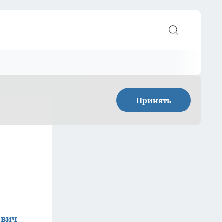
Принять
евич