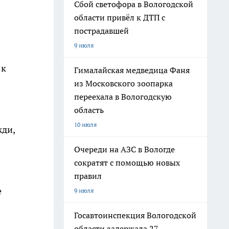
Сбой светофора в Вологодской
области привёл к ДТП с
пострадавшей
9 июля
 к
Гималайская медведица Фаня
из Московского зоопарка
переехала в Вологодскую
область
10 июля
жди,
Очереди на АЗС в Вологде
сократят с помощью новых
правил
е
9 июля
Госавтоинспекция Вологодской
области задержала 27