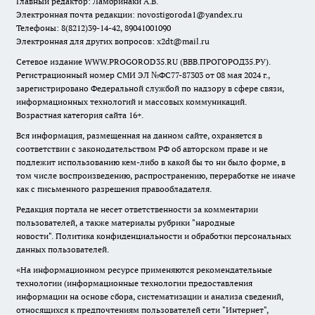
Главный редактор: Ламбринаки А.В.
Электронная почта редакции:
novostigoroda1@yandex.ru
Телефоны: 8(8212)39-14-42, 89041001090
Электронная для других вопросов: x2dt@mail.ru
Сетевое издание WWW.PROGOROD35.RU (ВВВ.ПРОГОРОД35.РУ).
Регистрационный номер СМИ ЭЛ №ФС77-87303 от 08 мая 2024 г.,
зарегистрировано Федеральной службой по надзору в сфере связи,
информационных технологий и массовых коммуникаций.
Возрастная категория сайта 16+.
Вся информация, размещенная на данном сайте, охраняется в
соответствии с законодательством РФ об авторском праве и не
подлежит использованию кем-либо в какой бы то ни было форме, в
том числе воспроизведению, распространению, переработке не иначе
как с письменного разрешения правообладателя.
Редакция портала не несет ответственности за комментарии
пользователей, а также материалы рубрики "народные
новости".
Политика конфиденциальности и обработки персональных
данных пользователей
.
«На информационном ресурсе применяются рекомендательные
технологии (информационные технологии предоставления
информации на основе сбора, систематизации и анализа сведений,
относящихся к предпочтениям пользователей сети "Интернет",