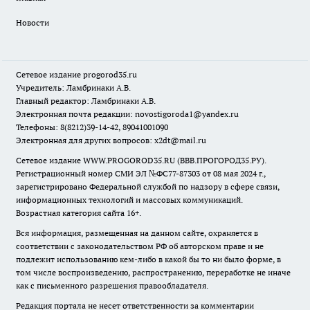
Новости
Сетевое издание
progorod35.r
u
Учредитель: Ламбринаки А.В.
Главный редактор: Ламбринаки А.В.
Электронная почта редакции:
novostigoroda1@yandex.ru
Телефоны: 8(8212)39-14-42, 89041001090
Электронная для других вопросов: x2dt@mail.ru
Сетевое издание WWW.PROGOROD35.RU (ВВВ.ПРОГОРОД35.РУ).
Регистрационный номер СМИ ЭЛ №ФС77-87303 от 08 мая 2024 г.,
зарегистрировано Федеральной службой по надзору в сфере связи,
информационных технологий и массовых коммуникаций.
Возрастная категория сайта 16+.
Вся информация, размещенная на данном сайте, охраняется в
соответствии с законодательством РФ об авторском праве и не
подлежит использованию кем-либо в какой бы то ни было форме, в
том числе воспроизведению, распространению, переработке не иначе
как с письменного разрешения правообладателя.
Редакция портала не несет ответственности за комментарии