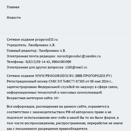
Главная
Новости
Сетевое издание
progorod35.r
u
Учредитель: Ламбринаки А.В.
Главный редактор: Ламбринаки А.В.
Электронная почта редакции:
novostigoroda1@yandex.ru
Телефоны: 8(8212)39-14-42, 89041001090
Электронная для других вопросов: x2dt@mail.ru
Сетевое издание WWW.PROGOROD35.RU (ВВВ.ПРОГОРОД35.РУ).
Регистрационный номер СМИ ЭЛ №ФС77-87303 от 08 мая 2024 г.,
зарегистрировано Федеральной службой по надзору в сфере связи,
информационных технологий и массовых коммуникаций.
Возрастная категория сайта 16+.
Вся информация, размещенная на данном сайте, охраняется в
соответствии с законодательством РФ об авторском праве и не
подлежит использованию кем-либо в какой бы то ни было форме, в
том числе воспроизведению, распространению, переработке не иначе
как с письменного разрешения правообладателя.