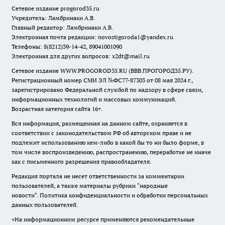
Сетевое издание
progorod35.r
u
Учредитель: Ламбринаки А.В.
Главный редактор: Ламбринаки А.В.
Электронная почта редакции:
novostigoroda1@yandex.ru
Телефоны: 8(8212)39-14-42, 89041001090
Электронная для других вопросов: x2dt@mail.ru
Сетевое издание WWW.PROGOROD35.RU (ВВВ.ПРОГОРОД35.РУ).
Регистрационный номер СМИ ЭЛ №ФС77-87303 от 08 мая 2024 г.,
зарегистрировано Федеральной службой по надзору в сфере связи,
информационных технологий и массовых коммуникаций.
Возрастная категория сайта 16+.
Вся информация, размещенная на данном сайте, охраняется в
соответствии с законодательством РФ об авторском праве и не
подлежит использованию кем-либо в какой бы то ни было форме, в
том числе воспроизведению, распространению, переработке не иначе
как с письменного разрешения правообладателя.
Редакция портала не несет ответственности за комментарии
пользователей, а также материалы рубрики "народные
новости".
Политика конфиденциальности и обработки персональных
данных пользователей
.
«На информационном ресурсе применяются рекомендательные