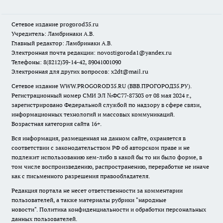
Сетевое издание
progorod35.r
u
Учредитель: Ламбринаки А.В.
Главный редактор: Ламбринаки А.В.
Электронная почта редакции:
novostigoroda1@yandex.ru
Телефоны: 8(8212)39-14-42, 89041001090
Электронная для других вопросов: x2dt@mail.ru
Сетевое издание WWW.PROGOROD35.RU (ВВВ.ПРОГОРОД35.РУ).
Регистрационный номер СМИ ЭЛ №ФС77-87303 от 08 мая 2024 г.,
зарегистрировано Федеральной службой по надзору в сфере связи,
информационных технологий и массовых коммуникаций.
Возрастная категория сайта 16+.
Вся информация, размещенная на данном сайте, охраняется в
соответствии с законодательством РФ об авторском праве и не
подлежит использованию кем-либо в какой бы то ни было форме, в
том числе воспроизведению, распространению, переработке не иначе
как с письменного разрешения правообладателя.
Редакция портала не несет ответственности за комментарии
пользователей, а также материалы рубрики "народные
новости".
Политика конфиденциальности и обработки персональных
данных пользователей
.