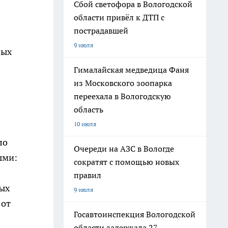
Сбой светофора в Вологодской
области привёл к ДТП с
пострадавшей
9 июля
ных
Гималайская медведица Фаня
из Московского зоопарка
переехала в Вологодскую
область
10 июля
ло
Очереди на АЗС в Вологде
ыми:
сократят с помощью новых
правил
ых
9 июля
 от
Госавтоинспекция Вологодской
области задержала 27