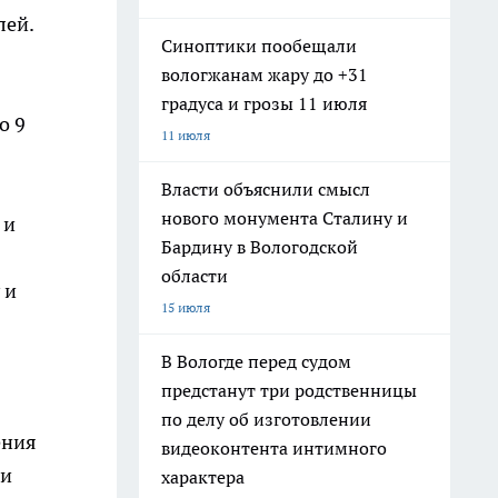
лей.
Синоптики пообещали
вологжанам жару до +31
градуса и грозы 11 июля
о 9
11 июля
Власти объяснили смысл
нового монумента Сталину и
 и
Бардину в Вологодской
области
 и
15 июля
В Вологде перед судом
предстанут три родственницы
по делу об изготовлении
ения
видеоконтента интимного
 и
характера