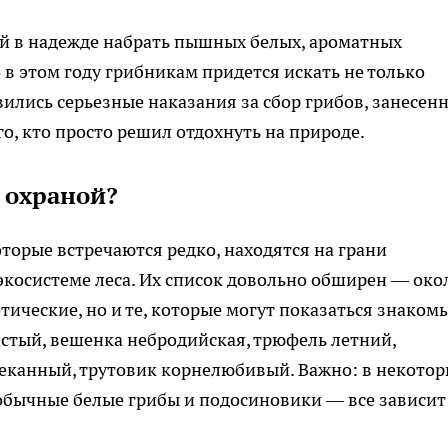
ой в надежде набрать пышных белых, ароматных
в этом году грибникам придется искать не только
вились серьезные наказания за сбор грибов, занесен
го, кто просто решил отдохнуть на природе.
 охраной?
торые встречаются редко, находятся на грани
косистеме леса. Их список довольно обширен — око
зотические, но и те, которые могут показаться знаком
тый, вешенка небродийская, трюфель летний,
канный, трутовик корнелюбивый. Важно: в некотор
обычные белые грибы и подосиновики — все зависит