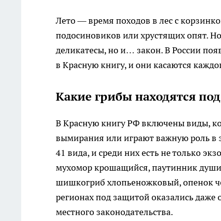
Лето — время походов в лес с корзинк
подосиновиков или хрустящих опят. Но 
деликатесы, но и… закон. В России поя
в Красную книгу, и они касаются каждо
Какие грибы находятся под
В Красную книгу РФ включены виды, ко
вымирания или играют важную роль в э
41 вида, и среди них есть не только эк
мухомор крошащийся, паутинник душис
шишкогриб хлопьеножковый, опенок че
регионах под защитой оказались даже 
местного законодательства.