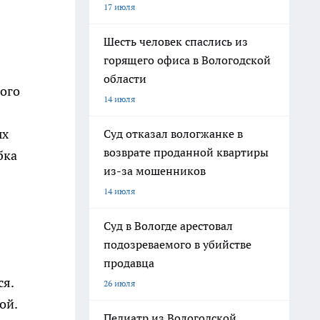
17 июля
Шесть человек спаслись из
горящего офиса в Вологодской
области
кого
14 июля
ых
Суд отказал вологжанке в
возврате проданной квартиры
бка
из-за мошенников
14 июля
Суд в Вологде арестовал
подозреваемого в убийстве
продавца
ся.
26 июля
ой.
Педиатр из Вологодской