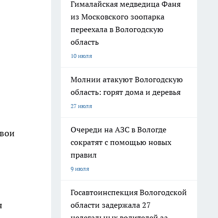
Гималайская медведица Фаня
из Московского зоопарка
переехала в Вологодскую
область
10 июля
Молнии атакуют Вологодскую
область: горят дома и деревья
27 июля
Очереди на АЗС в Вологде
свои
сократят с помощью новых
правил
9 июля
Госавтоинспекция Вологодской
я
области задержала 27
нелегальных водителей за