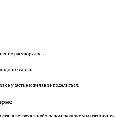
нение растворялось.
олодного слова.
вое участие и желание поделиться.
арне
 стала встреча в небольшом пекарном магазинчике.