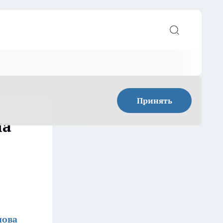
Принять
ла
нова