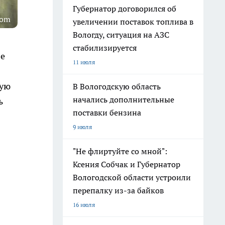
Губернатор договорился об
com
увеличении поставок топлива в
Вологду, ситуация на АЗС
стабилизируется
ле
11 июля
ную
В Вологодскую область
начались дополнительные
ь
поставки бензина
9 июля
"Не флиртуйте со мной":
Ксения Собчак и Губернатор
Вологодской области устроили
перепалку из-за байков
16 июля