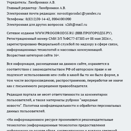
Учредитель: Ламбринаки А.В.
Главный редактор: Ламбринаки А.В.
Электронная почта редакции:
novostigoroda1@yandex.ru
Телефоны: 8(8212)39-14-42, 89041001090
Электронная для других вопросов: x2dt@mail.ru
Сетевое издание WWW.PROGOROD35.RU (ВВВ.ПРОГОРОД35.РУ).
Регистрационный номер СМИ ЭЛ №ФС77-87303 от 08 мая 2024 г.,
зарегистрировано Федеральной службой по надзору в сфере связи,
информационных технологий и массовых коммуникаций.
Возрастная категория сайта 16+.
Вся информация, размещенная на данном сайте, охраняется в
соответствии с законодательством РФ об авторском праве и не
подлежит использованию кем-либо в какой бы то ни было форме, в
том числе воспроизведению, распространению, переработке не иначе
как с письменного разрешения правообладателя.
Редакция портала не несет ответственности за комментарии
пользователей, а также материалы рубрики "народные
новости".
Политика конфиденциальности и обработки персональных
данных пользователей
.
«На информационном ресурсе применяются рекомендательные
технологии (информационные технологии предоставления
информации на основе сбора, систематизации и анализа сведений,