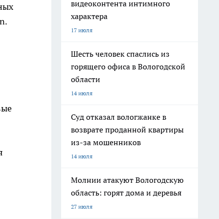
видеоконтента интимного
ных
характера
n.
17 июля
Шесть человек спаслись из
горящего офиса в Вологодской
области
14 июля
вые
Суд отказал вологжанке в
возврате проданной квартиры
из-за мошенников
я
14 июля
Молнии атакуют Вологодскую
область: горят дома и деревья
27 июля