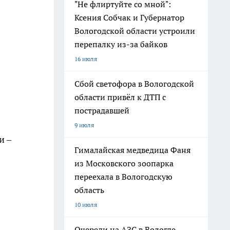
"Не флиртуйте со мной":
Ксения Собчак и Губернатор
Вологодской области устроили
перепалку из-за байков
16 июля
Сбой светофора в Вологодской
области привёл к ДТП с
пострадавшей
9 июля
и –
Гималайская медведица Фаня
из Московского зоопарка
переехала в Вологодскую
область
10 июля
Очереди на АЗС в Вологде