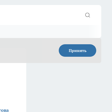
Принять
това