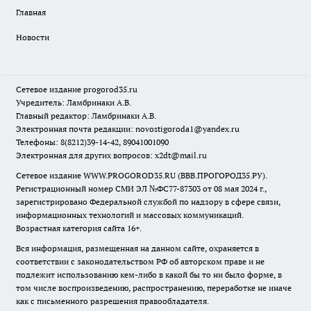
Главная
Новости
Сетевое издание
progorod35.r
u
Учредитель: Ламбринаки А.В.
Главный редактор: Ламбринаки А.В.
Электронная почта редакции:
novostigoroda1@yandex.ru
Телефоны: 8(8212)39-14-42, 89041001090
Электронная для других вопросов: x2dt@mail.ru
Сетевое издание WWW.PROGOROD35.RU (ВВВ.ПРОГОРОД35.РУ).
Регистрационный номер СМИ ЭЛ №ФС77-87303 от 08 мая 2024 г.,
зарегистрировано Федеральной службой по надзору в сфере связи,
информационных технологий и массовых коммуникаций.
Возрастная категория сайта 16+.
Вся информация, размещенная на данном сайте, охраняется в
соответствии с законодательством РФ об авторском праве и не
подлежит использованию кем-либо в какой бы то ни было форме, в
том числе воспроизведению, распространению, переработке не иначе
как с письменного разрешения правообладателя.