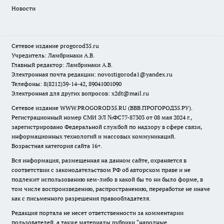
Новости
Сетевое издание
progorod35.r
u
Учредитель: Ламбринаки А.В.
Главный редактор: Ламбринаки А.В.
Электронная почта редакции:
novostigoroda1@yandex.ru
Телефоны: 8(8212)39-14-42, 89041001090
Электронная для других вопросов: x2dt@mail.ru
Сетевое издание WWW.PROGOROD35.RU (ВВВ.ПРОГОРОД35.РУ).
Регистрационный номер СМИ ЭЛ №ФС77-87303 от 08 мая 2024 г.,
зарегистрировано Федеральной службой по надзору в сфере связи,
информационных технологий и массовых коммуникаций.
Возрастная категория сайта 16+.
Вся информация, размещенная на данном сайте, охраняется в
соответствии с законодательством РФ об авторском праве и не
подлежит использованию кем-либо в какой бы то ни было форме, в
том числе воспроизведению, распространению, переработке не иначе
как с письменного разрешения правообладателя.
Редакция портала не несет ответственности за комментарии
пользователей, а также материалы рубрики "народные