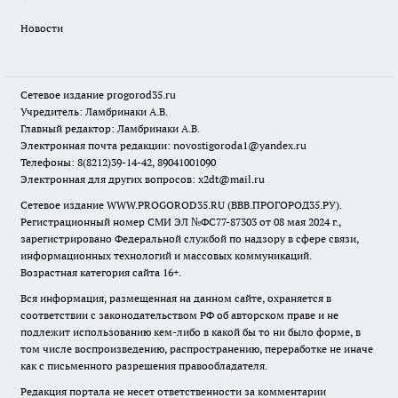
Новости
Сетевое издание
progorod35.r
u
Учредитель: Ламбринаки А.В.
Главный редактор: Ламбринаки А.В.
Электронная почта редакции:
novostigoroda1@yandex.ru
Телефоны: 8(8212)39-14-42, 89041001090
Электронная для других вопросов: x2dt@mail.ru
Сетевое издание WWW.PROGOROD35.RU (ВВВ.ПРОГОРОД35.РУ).
Регистрационный номер СМИ ЭЛ №ФС77-87303 от 08 мая 2024 г.,
зарегистрировано Федеральной службой по надзору в сфере связи,
информационных технологий и массовых коммуникаций.
Возрастная категория сайта 16+.
Вся информация, размещенная на данном сайте, охраняется в
соответствии с законодательством РФ об авторском праве и не
подлежит использованию кем-либо в какой бы то ни было форме, в
том числе воспроизведению, распространению, переработке не иначе
как с письменного разрешения правообладателя.
Редакция портала не несет ответственности за комментарии