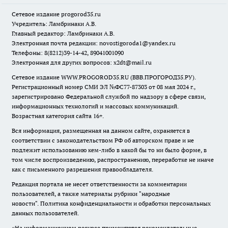
Сетевое издание
progorod35.r
u
Учредитель: Ламбринаки А.В.
Главный редактор: Ламбринаки А.В.
Электронная почта редакции:
novostigoroda1@yandex.ru
Телефоны: 8(8212)39-14-42, 89041001090
Электронная для других вопросов: x2dt@mail.ru
Сетевое издание WWW.PROGOROD35.RU (ВВВ.ПРОГОРОД35.РУ).
Регистрационный номер СМИ ЭЛ №ФС77-87303 от 08 мая 2024 г.,
зарегистрировано Федеральной службой по надзору в сфере связи,
информационных технологий и массовых коммуникаций.
Возрастная категория сайта 16+.
Вся информация, размещенная на данном сайте, охраняется в
соответствии с законодательством РФ об авторском праве и не
подлежит использованию кем-либо в какой бы то ни было форме, в
том числе воспроизведению, распространению, переработке не иначе
как с письменного разрешения правообладателя.
Редакция портала не несет ответственности за комментарии
пользователей, а также материалы рубрики "народные
новости".
Политика конфиденциальности и обработки персональных
данных пользователей
.
«На информационном ресурсе применяются рекомендательные