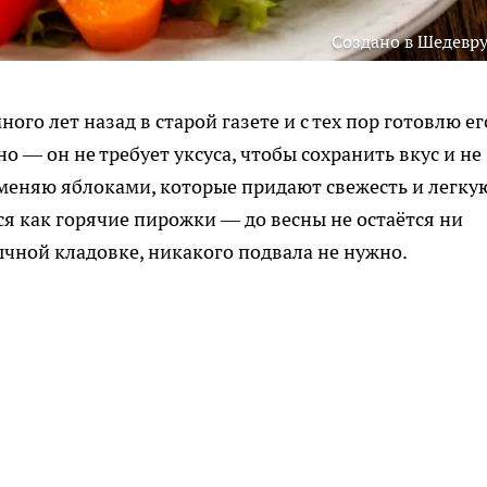
Создано в Шедевр
ого лет назад в старой газете и с тех пор готовлю ег
о — он не требует уксуса, чтобы сохранить вкус и не
заменяю яблоками, которые придают свежесть и легку
тся как горячие пирожки — до весны не остаётся ни
ычной кладовке, никакого подвала не нужно.