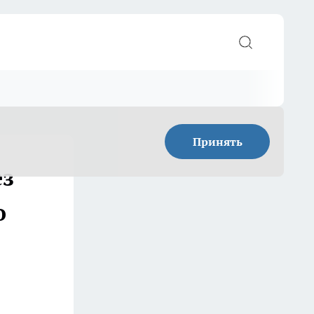
Принять
ез
о