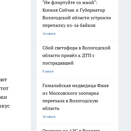
"Не флиртуйте со мной":
Ксения Собчак и Губернатор
Вологодской области устроили
перепалку из-за байков
16 июля
Сбой светофора в Вологодской
области привёл к ДТП с
пострадавшей
9 июля
ают
Гималайская медведица Фаня
этот
из Московского зоопарка
оки
переехала в Вологодскую
вкус
область
10 июля
Очереди на АЗС в Вологде