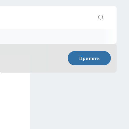
Принять
е