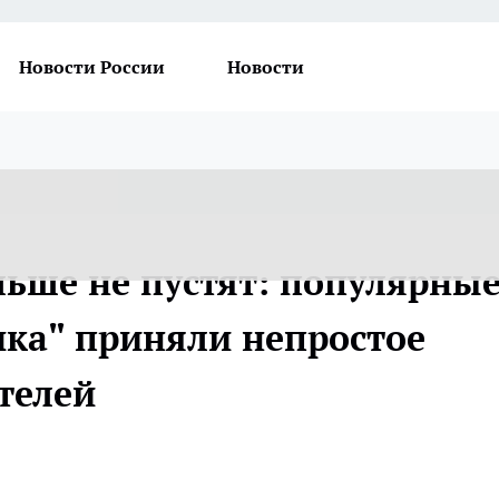
Новости России
Новости
льше не пустят: популярны
чка" приняли непростое
телей