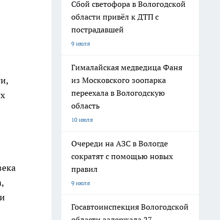
Сбой светофора в Вологодской
области привёл к ДТП с
пострадавшей
9 июля
Гималайская медведица Фаня
и,
из Московского зоопарка
переехала в Вологодскую
их
область
10 июля
Очереди на АЗС в Вологде
сократят с помощью новых
века
правил
,
9 июля
 и
Госавтоинспекция Вологодской
области задержала 27