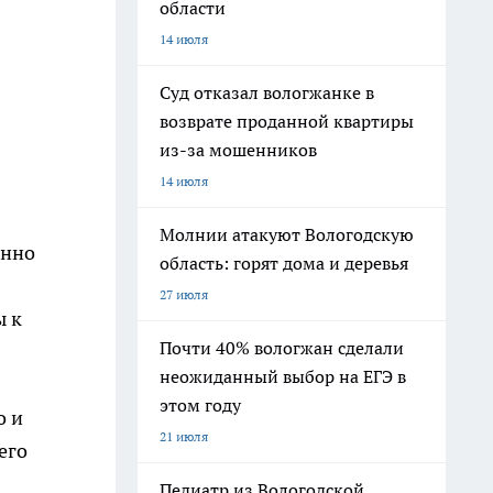
области
14 июля
Суд отказал вологжанке в
возврате проданной квартиры
из-за мошенников
14 июля
Молнии атакуют Вологодскую
енно
область: горят дома и деревья
27 июля
ы к
Почти 40% вологжан сделали
неожиданный выбор на ЕГЭ в
этом году
о и
21 июля
его
Педиатр из Вологодской