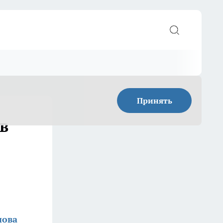
Принять
в
нова