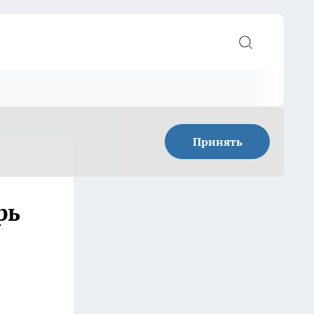
Принять
рь