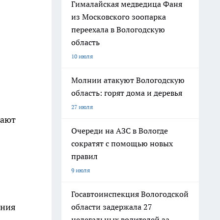
Гималайская медведица Фаня
из Московского зоопарка
переехала в Вологодскую
область
10 июля
Молнии атакуют Вологодскую
область: горят дома и деревья
27 июля
вают
Очереди на АЗС в Вологде
сократят с помощью новых
правил
9 июля
Госавтоинспекция Вологодской
ания
области задержала 27
нелегальных водителей за