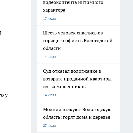
видеоконтента интимного
характера
17 июля
Шесть человек спаслись из
й
горящего офиса в Вологодской
области
14 июля
Суд отказал вологжанке в
возврате проданной квартиры
из-за мошенников
о у
14 июля
Молнии атакуют Вологодскую
область: горят дома и деревья
27 июля