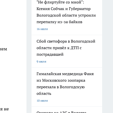
"Не флиртуйте со мной":
Ксения Собчак и Губернатор
Вологодской области устроили
перепалку из-за байков
16 июля
Сбой светофора в Вологодской
области привёл к ДТП с
нием
пострадавшей
9 июля
Гималайская медведица Фаня
из Московского зоопарка
переехала в Вологодскую
область
10 июля
я не
Очереди на АЗС в Вологде