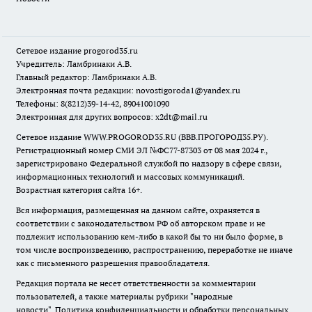
Сетевое издание
progorod35.r
u
Учредитель: Ламбринаки А.В.
Главный редактор: Ламбринаки А.В.
Электронная почта редакции:
novostigoroda1@yandex.ru
Телефоны: 8(8212)39-14-42, 89041001090
Электронная для других вопросов: x2dt@mail.ru
Сетевое издание WWW.PROGOROD35.RU (ВВВ.ПРОГОРОД35.РУ).
Регистрационный номер СМИ ЭЛ №ФС77-87303 от 08 мая 2024 г.,
зарегистрировано Федеральной службой по надзору в сфере связи,
информационных технологий и массовых коммуникаций.
Возрастная категория сайта 16+.
Вся информация, размещенная на данном сайте, охраняется в
соответствии с законодательством РФ об авторском праве и не
подлежит использованию кем-либо в какой бы то ни было форме, в
том числе воспроизведению, распространению, переработке не иначе
как с письменного разрешения правообладателя.
Редакция портала не несет ответственности за комментарии
пользователей, а также материалы рубрики "народные
новости".
Политика конфиденциальности и обработки персональных