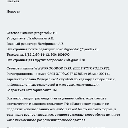
Главная
Новости
Сетевое издание
progorod35.r
u
Учредитель: Ламбринаки А.В.
Главный редактор: Ламбринаки А.В.
Электронная почта редакции:
novostigoroda1@yandex.ru
Телефоны: 8(8212)39-14-42, 89041001090
Электронная для других вопросов: x2dt@mail.ru
Сетевое издание WWW.PROGOROD35.RU (ВВВ.ПРОГОРОД35.РУ).
Регистрационный номер СМИ ЭЛ №ФС77-87303 от 08 мая 2024 г.,
зарегистрировано Федеральной службой по надзору в сфере связи,
информационных технологий и массовых коммуникаций.
Возрастная категория сайта 16+.
Вся информация, размещенная на данном сайте, охраняется в
соответствии с законодательством РФ об авторском праве и не
подлежит использованию кем-либо в какой бы то ни было форме, в
том числе воспроизведению, распространению, переработке не иначе
как с письменного разрешения правообладателя.