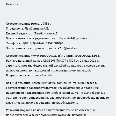
Новости
Сетевое издание
progorod35.r
u
Учредитель: Ламбринаки А.В.
Главный редактор: Ламбринаки А.В.
Электронная почта редакции:
novostigoroda1@yandex.ru
Телефоны: 8(8212)39-14-42, 89041001090
Электронная для других вопросов: x2dt@mail.ru
Сетевое издание WWW.PROGOROD35.RU (ВВВ.ПРОГОРОД35.РУ).
Регистрационный номер СМИ ЭЛ №ФС77-87303 от 08 мая 2024 г.,
зарегистрировано Федеральной службой по надзору в сфере связи,
информационных технологий и массовых коммуникаций.
Возрастная категория сайта 16+.
Вся информация, размещенная на данном сайте, охраняется в
соответствии с законодательством РФ об авторском праве и не
подлежит использованию кем-либо в какой бы то ни было форме, в
том числе воспроизведению, распространению, переработке не иначе
как с письменного разрешения правообладателя.
Редакция портала не несет ответственности за комментарии
пользователей, а также материалы рубрики "народные