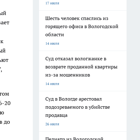
17 июля
ный
Шесть человек спаслись из
вает
горящего офиса в Вологодской
области
ок
14 июля
ый
Суд отказал вологжанке в
пьют
возврате проданной квартиры
,
из-за мошенников
14 июля
том
Суд в Вологде арестовал
6-20
подозреваемого в убийстве
ую
продавца
в до
26 июля
Педиатр из Вологодской