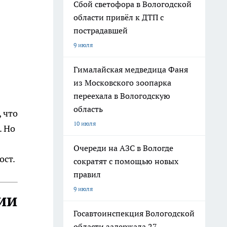
Сбой светофора в Вологодской
области привёл к ДТП с
пострадавшей
9 июля
Гималайская медведица Фаня
из Московского зоопарка
переехала в Вологодскую
область
 что
10 июля
. Но
Очереди на АЗС в Вологде
ст.​
сократят с помощью новых
правил
9 июля
ии
Госавтоинспекция Вологодской
области задержала 27