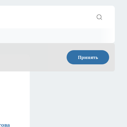
Принять
това