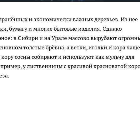
странённых и экономически важных деревьев. Из нее
шки, бумагу и многие бытовые изделия. Однако
арное: в Сибири и на Урале массово вырубают огромн
сновном толстые брёвна, а ветки, иголки и кора чаще
а кору сосны собирают и используют как мульчу для
например, у лиственницы с красивой красноватой коро
еза.