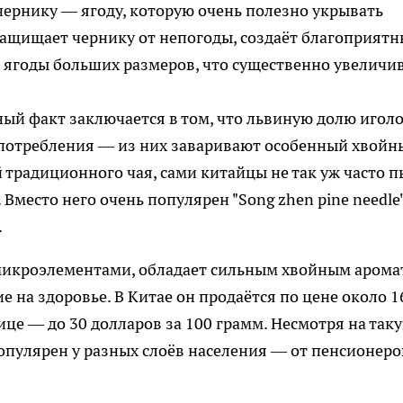
рнику — ягоду, которую очень полезно укрывать
защищает чернику от непогоды, создаёт благоприят
 ягоды больших размеров, что существенно увеличи
й факт заключается в том, что львиную долю игол
потребления — из них заваривают особенный хвойн
й традиционного чая, сами китайцы не так уж часто 
место него очень популярен "Song zhen pine needle"
.
микроэлементами, обладает сильным хвойным арома
 на здоровье. В Китае он продаётся по цене около 1
ице — до 30 долларов за 100 грамм. Несмотря на так
популярен у разных слоёв населения — от пенсионеро