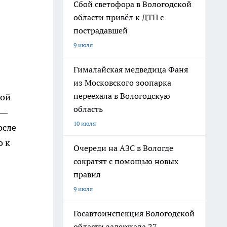
Сбой светофора в Вологодской
области привёл к ДТП с
пострадавшей
9 июля
Гималайская медведица Фаня
из Московского зоопарка
переехала в Вологодскую
кой
область
 —
10 июля
осле
о к
Очереди на АЗС в Вологде
сократят с помощью новых
правил
9 июля
Госавтоинспекция Вологодской
области задержала 27