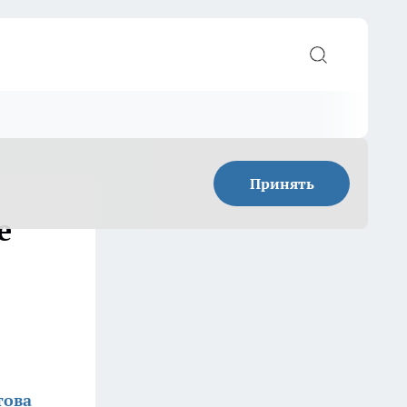
Принять
е
това