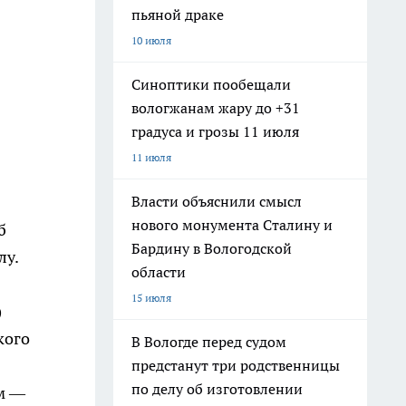
пьяной драке
10 июля
Синоптики пообещали
вологжанам жару до +31
градуса и грозы 11 июля
11 июля
Власти объяснили смысл
нового монумента Сталину и
б
Бардину в Вологодской
лу.
области
15 июля
)
кого
В Вологде перед судом
предстанут три родственницы
по делу об изготовлении
ям —