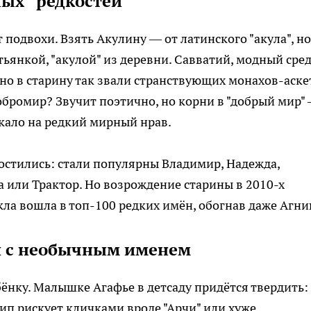
ых "редкостей"
подвохи. Взять Акулину — от латинского "акула", но
тьянкой, "акулой" из деревни. Савватий, модный сре
, но в старину так звали странствующих монахов-аске
бромир? Звучит поэтично, но корни в "добрый мир"
екало на редкий мирный нрав.
ростились: стали популярны Владимир, Надежда,
 или Трактор. Но возрождение старины в 2010-х
кла вошла в топ-100 редких имён, обогнав даже Агни
и с необычным именем
ёнку. Малышке Агафье в детсаду придётся твердить:
хип рискует кличками вроде "Арчи" или хуже.