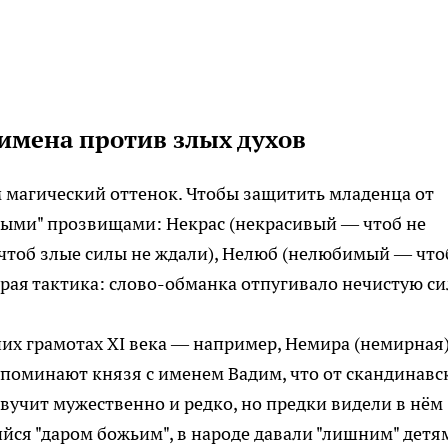
 имена против злых духов
 магический оттенок. Чтобы защитить младенца от
льными" прозвищами: Некрас (некрасивый — чтоб не
чтоб злые силы не ждали), Нелюб (нелюбимый — что
итрая тактика: слово-обманка отпугивало нечистую си
них грамотах XI века — например, Немира (немирная
упоминают князя с именем Вадим, что от скандинавс
 звучит мужественно и редко, но предки видели в нём
йся "даром божьим", в народе давали "лишним" дет