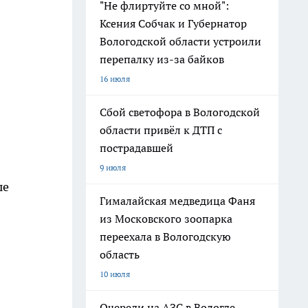
"Не флиртуйте со мной":
Ксения Собчак и Губернатор
Вологодской области устроили
перепалку из-за байков
16 июля
Сбой светофора в Вологодской
области привёл к ДТП с
пострадавшей
9 июля
ые
Гималайская медведица Фаня
из Московского зоопарка
переехала в Вологодскую
область
10 июля
Очереди на АЗС в Вологде