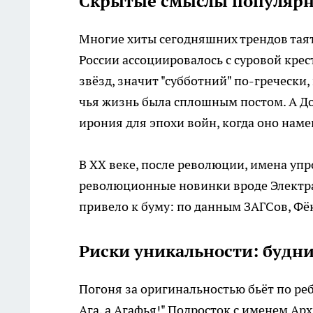
Скрытые смыслы популярн
Многие хиты сегодняшних трендов таят 
России ассоциировалось с суровой крес
звёзд, значит "субботний" по-гречески
чья жизнь была сплошным постом. А До
ирония для эпохи войн, когда оно нам
В XX веке, после революции, имена уп
революционные новинки вроде Электра
привело к буму: по данным ЗАГСов, Фё
Риски уникальности: будн
Погоня за оригинальностью бьёт по реб
Ага, а Агафья!" Подросток с именем Ар