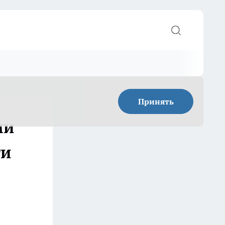
Принять
ми
ти