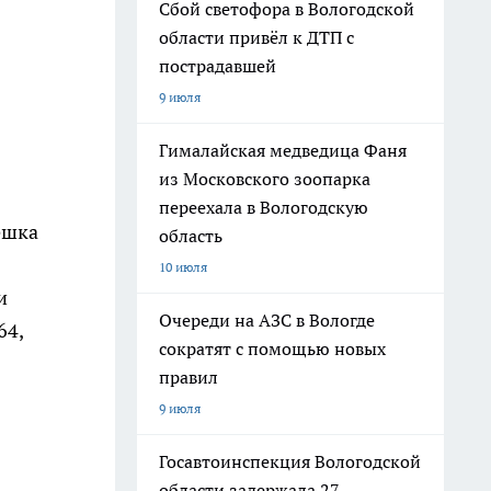
Сбой светофора в Вологодской
области привёл к ДТП с
пострадавшей
9 июля
Гималайская медведица Фаня
из Московского зоопарка
переехала в Вологодскую
ешка
область
10 июля
и
Очереди на АЗС в Вологде
64,
сократят с помощью новых
правил
9 июля
Госавтоинспекция Вологодской
области задержала 27