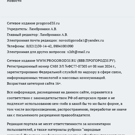
Новости
Сетевое издание
progorod35.r
u
Учредитель: Ламбринаки А.В.
Главный редактор: Ламбринаки А.В.
Электронная почта редакции:
novostigoroda1@yandex.ru
Телефоны: 8(8212)39-14-42, 89041001090
Электронная для других вопросов: x2dt@mail.ru
Сетевое издание WWW.PROGOROD35.RU (ВВВ.ПРОГОРОД35.РУ).
Регистрационный номер СМИ ЭЛ №ФС77-87303 от 08 мая 2024 г.,
зарегистрировано Федеральной службой по надзору в сфере связи,
информационных технологий и массовых коммуникаций.
Возрастная категория сайта 16+.
Вся информация, размещенная на данном сайте, охраняется в
соответствии с законодательством РФ об авторском праве и не
подлежит использованию кем-либо в какой бы то ни было форме, в
том числе воспроизведению, распространению, переработке не иначе
как с письменного разрешения правообладателя.
Редакция портала не несет ответственности за комментарии
пользователей, а также материалы рубрики "народные