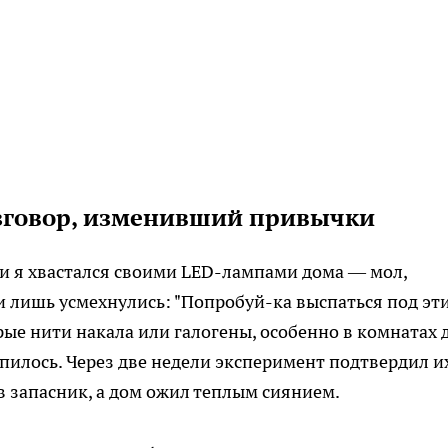
азговор, изменивший привычки
ли я хвастался своими LED-лампами дома — мол,
ни лишь усмехнулись: "Попробуй-ка выспаться под эт
ые нити накала или галогены, особенно в комнатах 
епилось. Через две недели эксперимент подтвердил и
в запасник, а дом ожил теплым сиянием.