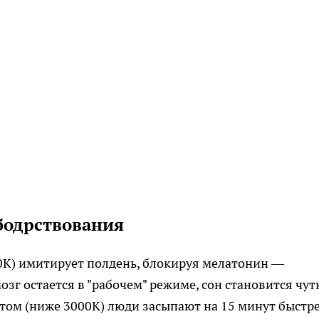
бодрствования
0K) имитирует полдень, блокируя мелатонин —
зг остается в "рабочем" режиме, сон становится чут
етом (ниже 3000K) люди засыпают на 15 минут быстре