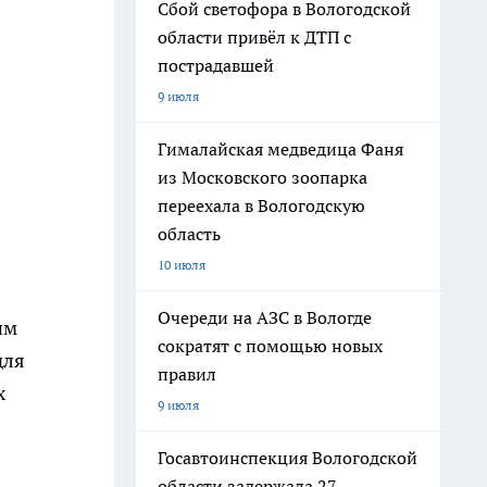
Сбой светофора в Вологодской
области привёл к ДТП с
пострадавшей
9 июля
Гималайская медведица Фаня
из Московского зоопарка
переехала в Вологодскую
область
10 июля
Очереди на АЗС в Вологде
им
сократят с помощью новых
для
правил
х
9 июля
Госавтоинспекция Вологодской
области задержала 27