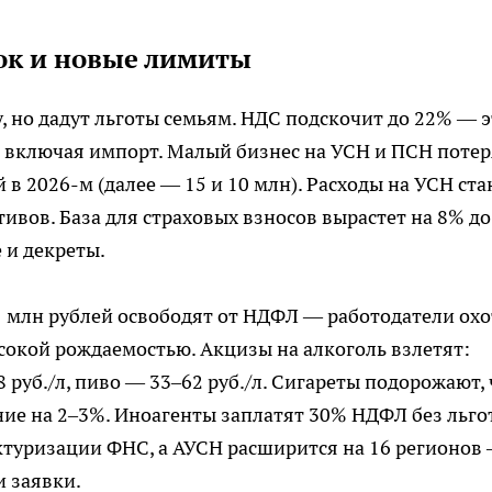
вок и новые лимиты
, но дадут льготы семьям. НДС подскочит до 22% — э
и, включая импорт. Малый бизнес на УСН и ПСН потер
 в 2026-м (далее — 15 и 10 млн). Расходы на УСН ста
вов. База для страховых взносов вырастет на 8% до
 и декреты.
 млн рублей освободят от НДФЛ — работодатели ох
ысокой рождаемостью. Акцизы на алкоголь взлетят:
 руб./л, пиво — 33–62 руб./л. Сигареты подорожают, 
ие на 2–3%. Иноагенты заплатят 30% НДФЛ без льгот
ктуризации ФНС, а АУСН расширится на 16 регионов
 заявки.