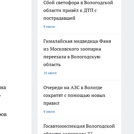
Сбой светофора в Вологодской
области привёл к ДТП с
пострадавшей
9 июля
Гималайская медведица Фаня
из Московского зоопарка
переехала в Вологодскую
область
10 июля
 на
Очереди на АЗС в Вологде
сократят с помощью новых
т
правил
9 июля
ров
Госавтоинспекция Вологодской
области задержала 27