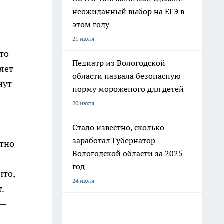
неожиданный выбор на ЕГЭ в
этом году
21 июля
то
Педиатр из Вологодской
яет
области назвала безопасную
нут
норму мороженого для детей
20 июля
Стало известно, сколько
заработал Губернатор
отно
Вологодской области за 2025
год
что,
24 июля
.
 —