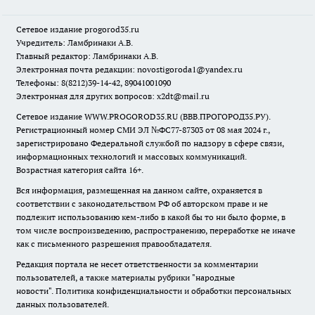
Сетевое издание
progorod35.r
u
Учредитель: Ламбринаки А.В.
Главный редактор: Ламбринаки А.В.
Электронная почта редакции:
novostigoroda1@yandex.ru
Телефоны: 8(8212)39-14-42, 89041001090
Электронная для других вопросов: x2dt@mail.ru
Сетевое издание WWW.PROGOROD35.RU (ВВВ.ПРОГОРОД35.РУ).
Регистрационный номер СМИ ЭЛ №ФС77-87303 от 08 мая 2024 г.,
зарегистрировано Федеральной службой по надзору в сфере связи,
информационных технологий и массовых коммуникаций.
Возрастная категория сайта 16+.
Вся информация, размещенная на данном сайте, охраняется в
соответствии с законодательством РФ об авторском праве и не
подлежит использованию кем-либо в какой бы то ни было форме, в
том числе воспроизведению, распространению, переработке не иначе
как с письменного разрешения правообладателя.
Редакция портала не несет ответственности за комментарии
пользователей, а также материалы рубрики "народные
новости".
Политика конфиденциальности и обработки персональных
данных пользователей
.