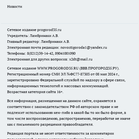
Новости
Сетевое издание
progorod35.r
u
Учредитель: Ламбринаки А.В.
Главный редактор: Ламбринаки А.В.
Электронная почта редакции:
novostigoroda1@yandex.ru
Телефоны: 8(8212)39-14-42, 89041001090
Электронная для других вопросов: x2dt@mail.ru
Сетевое издание WWW.PROGOROD35.RU (ВВВ.ПРОГОРОД35.РУ).
Регистрационный номер СМИ ЭЛ №ФС77-87303 от 08 мая 2024 г.,
зарегистрировано Федеральной службой по надзору в сфере связи,
информационных технологий и массовых коммуникаций.
Возрастная категория сайта 16+.
Вся информация, размещенная на данном сайте, охраняется в
соответствии с законодательством РФ об авторском праве и не
подлежит использованию кем-либо в какой бы то ни было форме, в
том числе воспроизведению, распространению, переработке не иначе
как с письменного разрешения правообладателя.
Редакция портала не несет ответственности за комментарии