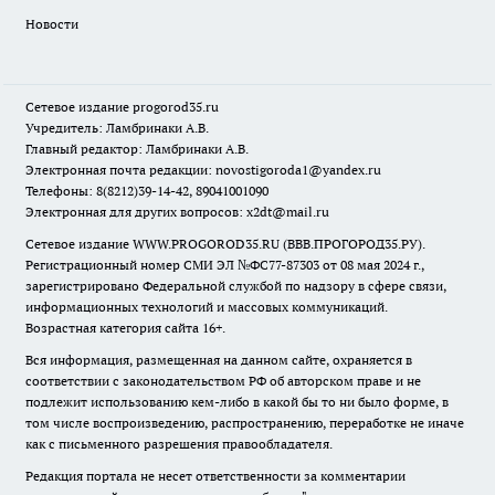
Новости
Сетевое издание
progorod35.r
u
Учредитель: Ламбринаки А.В.
Главный редактор: Ламбринаки А.В.
Электронная почта редакции:
novostigoroda1@yandex.ru
Телефоны: 8(8212)39-14-42, 89041001090
Электронная для других вопросов: x2dt@mail.ru
Сетевое издание WWW.PROGOROD35.RU (ВВВ.ПРОГОРОД35.РУ).
Регистрационный номер СМИ ЭЛ №ФС77-87303 от 08 мая 2024 г.,
зарегистрировано Федеральной службой по надзору в сфере связи,
информационных технологий и массовых коммуникаций.
Возрастная категория сайта 16+.
Вся информация, размещенная на данном сайте, охраняется в
соответствии с законодательством РФ об авторском праве и не
подлежит использованию кем-либо в какой бы то ни было форме, в
том числе воспроизведению, распространению, переработке не иначе
как с письменного разрешения правообладателя.
Редакция портала не несет ответственности за комментарии