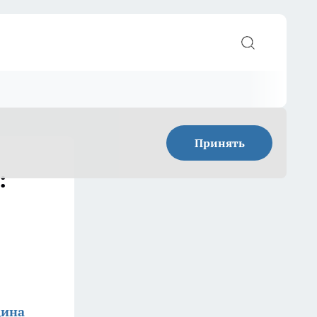
Принять
:
дина