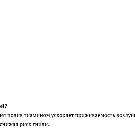
ей?
ния полив тиамином ускоряет приживаемость возду
 снижая риск гнили.