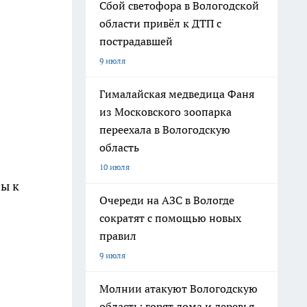
Сбой светофора в Вологодской
области привёл к ДТП с
пострадавшей
9 июля
Гималайская медведица Фаня
из Московского зоопарка
переехала в Вологодскую
область
10 июля
лы к
Очереди на АЗС в Вологде
сократят с помощью новых
правил
9 июля
Молнии атакуют Вологодскую
область: горят дома и деревья