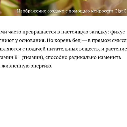
Изображение создано с помощью нейросети GigaC
и часто превращается в настоящую загадку: фикус
ы гниют у основания. Но корень бед — в прямом смысл
авляются с подачей питательных веществ, и растение
итамин B1 (тиамин), способно радикально изменить
и жизненную энергию.