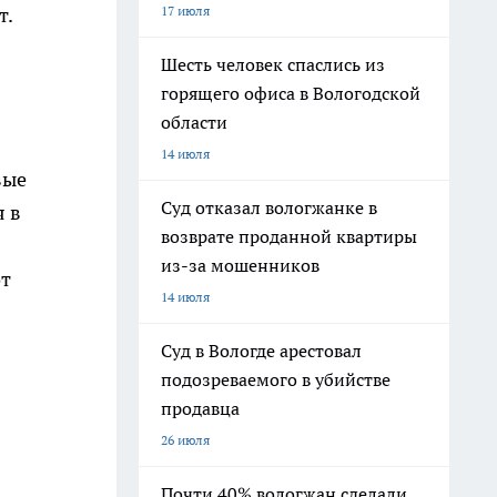
17 июля
т.
Шесть человек спаслись из
горящего офиса в Вологодской
области
14 июля
вые
Суд отказал вологжанке в
я в
возврате проданной квартиры
из-за мошенников
от
14 июля
Суд в Вологде арестовал
подозреваемого в убийстве
продавца
26 июля
Почти 40% вологжан сделали