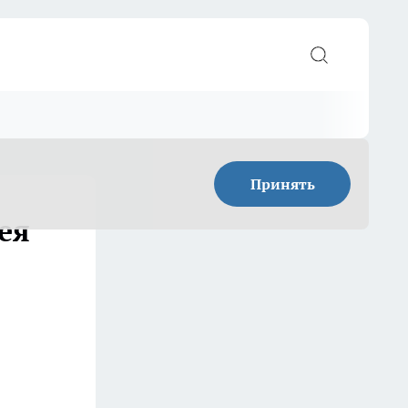
Принять
ея