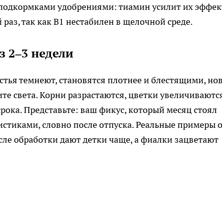
с подкормками удобрениями: тиамин усилит их эффек
 раз, так как B1 нестабилен в щелочной среде.
з 2–3 недели
тья темнеют, становятся плотнее и блестящими, но
те света. Корни разрастаются, цветки увеличиваютс
срока. Представьте: ваш фикус, который месяц стоял
истиками, словно после отпуска. Реальные примеры 
ле обработки дают детки чаще, а фиалки зацветают