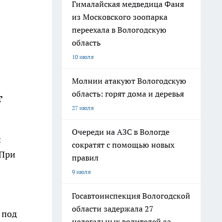
Гималайская медведица Фаня
из Московского зоопарка
переехала в Вологодскую
область
10 июля
Молнии атакуют Вологодскую
область: горят дома и деревья
т
27 июля
Очереди на АЗС в Вологде
й
сократят с помощью новых
 При
правил
9 июля
Госавтоинспекция Вологодской
области задержала 27
 под
нелегальных водителей за