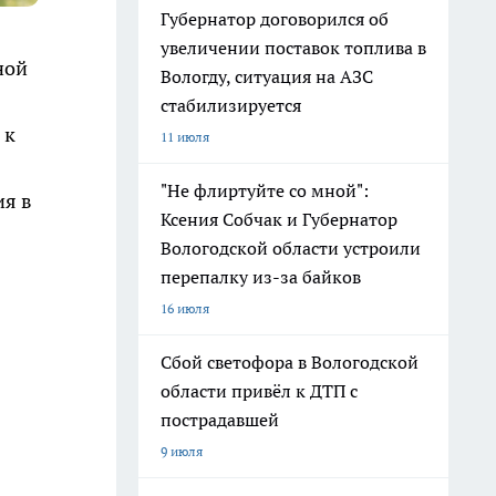
Губернатор договорился об
увеличении поставок топлива в
ной
Вологду, ситуация на АЗС
стабилизируется
 к
11 июля
"Не флиртуйте со мной":
ия в
Ксения Собчак и Губернатор
Вологодской области устроили
перепалку из-за байков
16 июля
Сбой светофора в Вологодской
области привёл к ДТП с
пострадавшей
9 июля