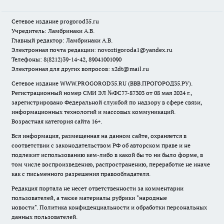
Сетевое издание
progorod35.r
u
Учредитель: Ламбринаки А.В.
Главный редактор: Ламбринаки А.В.
Электронная почта редакции:
novostigoroda1@yandex.ru
Телефоны: 8(8212)39-14-42, 89041001090
Электронная для других вопросов: x2dt@mail.ru
Сетевое издание WWW.PROGOROD35.RU (ВВВ.ПРОГОРОД35.РУ).
Регистрационный номер СМИ ЭЛ №ФС77-87303 от 08 мая 2024 г.,
зарегистрировано Федеральной службой по надзору в сфере связи,
информационных технологий и массовых коммуникаций.
Возрастная категория сайта 16+.
Вся информация, размещенная на данном сайте, охраняется в
соответствии с законодательством РФ об авторском праве и не
подлежит использованию кем-либо в какой бы то ни было форме, в
том числе воспроизведению, распространению, переработке не иначе
как с письменного разрешения правообладателя.
Редакция портала не несет ответственности за комментарии
пользователей, а также материалы рубрики "народные
новости".
Политика конфиденциальности и обработки персональных
данных пользователей
.