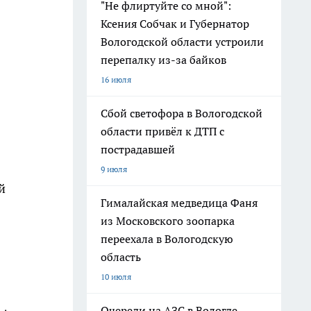
"Не флиртуйте со мной":
Ксения Собчак и Губернатор
Вологодской области устроили
перепалку из-за байков
16 июля
Сбой светофора в Вологодской
области привёл к ДТП с
пострадавшей
9 июля
й
Гималайская медведица Фаня
из Московского зоопарка
переехала в Вологодскую
область
10 июля
Очереди на АЗС в Вологде