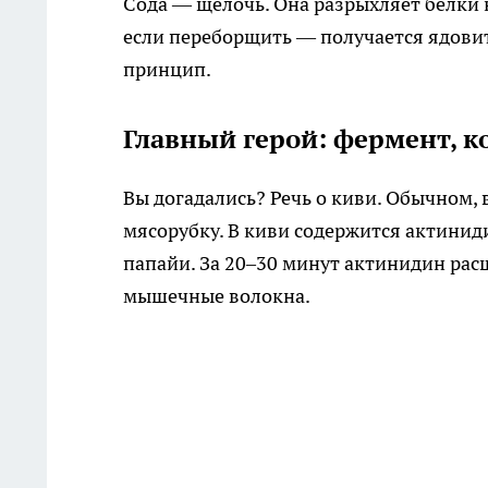
Сода — щелочь. Она разрыхляет белки 
если переборщить — получается ядовит
принцип.
Главный герой: фермент, к
Вы догадались? Речь о киви. Обычном, в
мясорубку. В киви содержится актиниди
папайи. За 20–30 минут актинидин расщ
мышечные волокна.