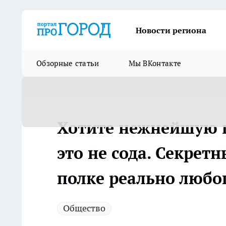
Новости региона
Обзорные статьи
Мы ВКонтакте
Хотите нежнейшую г
это не сода. Секрет
полке реально любог
Общество