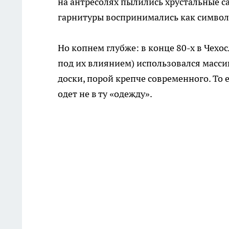
на антресолях пылились хрустальные 
гарнитуры воспринимались как символ
Но копнем глубже: в конце 80-х в Чехо
под их влиянием) использовался массив
доски, порой крепче современного. То 
одет не в ту «одежду».