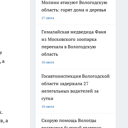
Молнии атакуют Вологодскую
область: горят дома и деревья
27 июля
Гималайская медведица Фаня
из Московского зоопарка
переехала в Вологодскую
е
область
 а
10 июля
Госавтоинспекция Вологодской
области задержала 27
нелегальных водителей за
сутки
10 июля
х.
в, а
Скорую помощь Вологды
возглавил бывший главврач