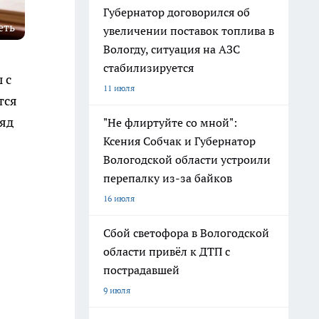
Губернатор договорился об
еть
увеличении поставок топлива в
Вологду, ситуация на АЗС
стабилизируется
 с
11 июля
тся
ляд
"Не флиртуйте со мной":
Ксения Собчак и Губернатор
Вологодской области устроили
перепалку из-за байков
16 июля
Сбой светофора в Вологодской
области привёл к ДТП с
пострадавшей
9 июля