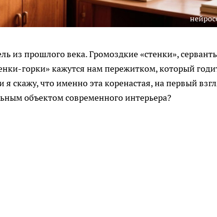
нейрос
ль из прошлого века. Громоздкие «стенки», серванты
нки-горки» кажутся нам пережитком, который годи
ли я скажу, что именно эта коренастая, на первый взг
альным объектом современного интерьера?