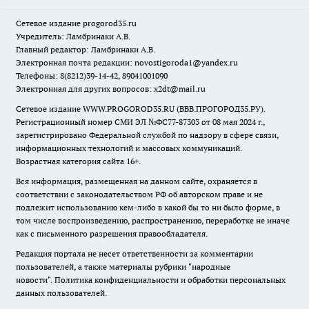
Сетевое издание
progorod35.r
u
Учредитель: Ламбринаки А.В.
Главный редактор: Ламбринаки А.В.
Электронная почта редакции:
novostigoroda1@yandex.ru
Телефоны: 8(8212)39-14-42, 89041001090
Электронная для других вопросов: x2dt@mail.ru
Сетевое издание WWW.PROGOROD35.RU (ВВВ.ПРОГОРОД35.РУ).
Регистрационный номер СМИ ЭЛ №ФС77-87303 от 08 мая 2024 г.,
зарегистрировано Федеральной службой по надзору в сфере связи,
информационных технологий и массовых коммуникаций.
Возрастная категория сайта 16+.
Вся информация, размещенная на данном сайте, охраняется в
соответствии с законодательством РФ об авторском праве и не
подлежит использованию кем-либо в какой бы то ни было форме, в
том числе воспроизведению, распространению, переработке не иначе
как с письменного разрешения правообладателя.
Редакция портала не несет ответственности за комментарии
пользователей, а также материалы рубрики "народные
новости".
Политика конфиденциальности и обработки персональных
данных пользователей
.