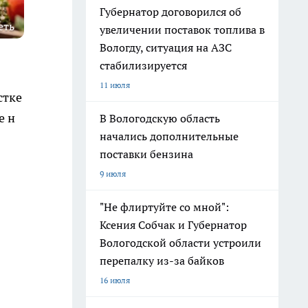
Губернатор договорился об
еть
увеличении поставок топлива в
Вологду, ситуация на АЗС
стабилизируется
11 июля
стке
е н
В Вологодскую область
начались дополнительные
поставки бензина
9 июля
"Не флиртуйте со мной":
Ксения Собчак и Губернатор
Вологодской области устроили
перепалку из-за байков
16 июля