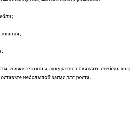
ебли;
гивания;
в.
нты, свяжите концы, аккуратно обвяжите стебель во
оставьте небольшой запас для роста.