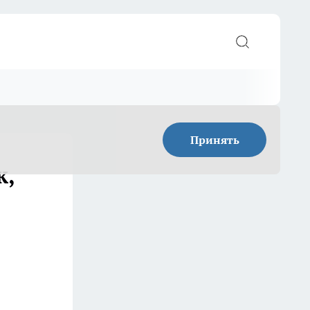
Принять
к,