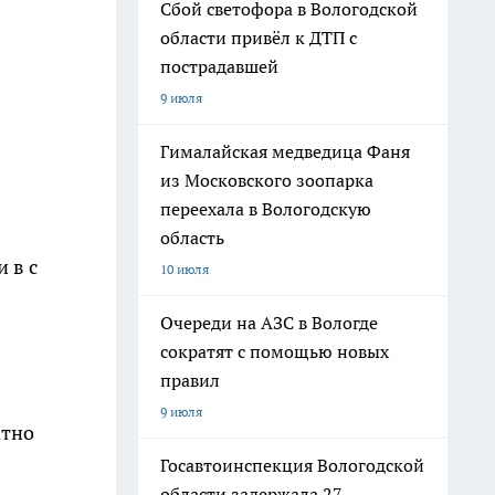
Сбой светофора в Вологодской
области привёл к ДТП с
пострадавшей
9 июля
Гималайская медведица Фаня
из Московского зоопарка
переехала в Вологодскую
область
 в с
10 июля
Очереди на АЗС в Вологде
сократят с помощью новых
правил
9 июля
атно
Госавтоинспекция Вологодской
области задержала 27