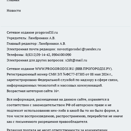
Новости
Сетевое издание
progorod35.r
u
Учредитель: Ламбринаки А.В.
Главный редактор: Ламбринаки А.В.
Электронная почта редакции:
novostigoroda1@yandex.ru
Телефоны: 8(8212)39-14-42, 89041001090
Электронная для других вопросов: x2dt@mail.ru
Сетевое издание WWW.PROGOROD35.RU (ВВВ.ПРОГОРОД35.РУ).
Регистрационный номер СМИ ЭЛ №ФС77-87303 от 08 мая 2024 г.,
зарегистрировано Федеральной службой по надзору в сфере связи,
информационных технологий и массовых коммуникаций.
Возрастная категория сайта 16+.
Вся информация, размещенная на данном сайте, охраняется в
соответствии с законодательством РФ об авторском праве и не
подлежит использованию кем-либо в какой бы то ни было форме, в
том числе воспроизведению, распространению, переработке не иначе
как с письменного разрешения правообладателя.
Редакция портала не несет ответственности за комментарии