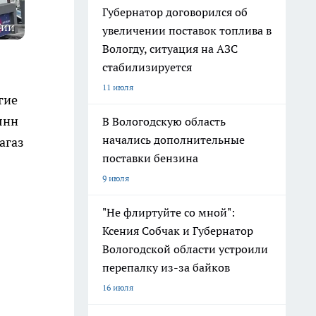
Губернатор договорился об
ции
увеличении поставок топлива в
Вологду, ситуация на АЗС
стабилизируется
11 июля
угие
янн
В Вологодскую область
начались дополнительные
агаз
поставки бензина
9 июля
"Не флиртуйте со мной":
Ксения Собчак и Губернатор
Вологодской области устроили
перепалку из-за байков
16 июля