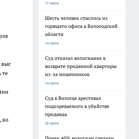
17 июля
Шесть человек спаслись из
горящего офиса в Вологодской
области
фля
14 июля
Суд отказал вологжанке в
 выс
возврате проданной квартиры
 те
из-за мошенников
14 июля
яни
Суд в Вологде арестовал
подозреваемого в убийстве
продавца
 во
26 июля
Почти 40% вологжан сделали