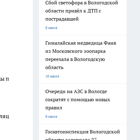
Сбой светофора в Вологодской
области привёл к ДТП с
пострадавшей
9 июля
Гималайская медведица Фаня
из Московского зоопарка
переехала в Вологодскую
область
10 июля
ды п
Очереди на АЗС в Вологде
сократят с помощью новых
правил
фляц
9 июля
Госавтоинспекция Вологодской
области задержала 27