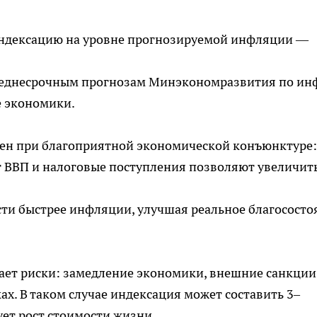
индексацию на уровне прогнозируемой инфляции —
среднесрочным прогнозам Минэкономразвития по ин
е экономики.
н при благоприятной экономической конъюнктуре:
т ВВП и налоговые поступления позволяют увеличить
асти быстрее инфляции, улучшая реальное благососто
ет риски: замедление экономики, внешние санкции,
ах. В таком случае индексация может составить 3–
ет рост стоимости жизни.