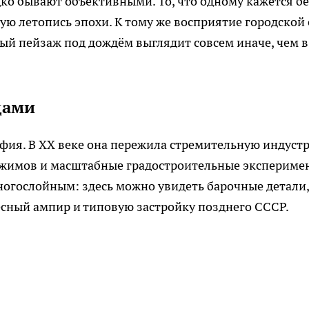
ко бывают объективными. То, что одному кажется б
ую летопись эпохи. К тому же восприятие городской 
рый пейзаж под дождём выглядит совсем иначе, чем в
дами
фия. В XX веке она пережила стремительную индуст
ежимов и масштабные градостроительные экспериме
огослойным: здесь можно увидеть барочные детали,
есный ампир и типовую застройку позднего СССР.