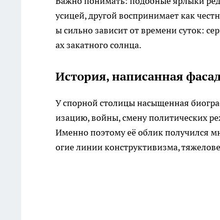
Важно понимать: подобные ярлыки ред
усицей, другой воспринимает как честн
ы сильно зависит от времени суток: се
ах закатного солнца.
История, написанная фаса
У спорной столицы насыщенная биогра
изацию, войны, смену политических р
Именно поэтому её облик получился мн
огие линии конструктивизма, тяжелов