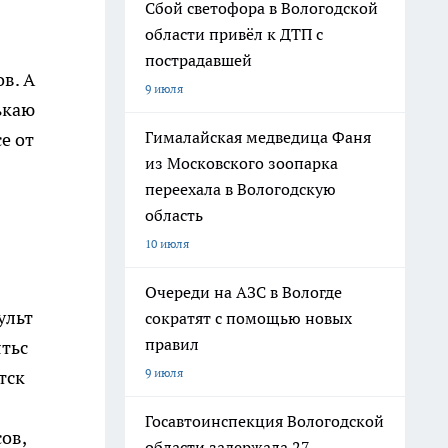
Сбой светофора в Вологодской
области привёл к ДТП с
пострадавшей
в. А
9 июля
ькаю
Гималайская медведица Фаня
е от
из Московского зоопарка
переехала в Вологодскую
область
10 июля
Очереди на АЗС в Вологде
ульт
сократят с помощью новых
правил
ятьс
9 июля
тск
Госавтоинспекция Вологодской
сов,
области задержала 27