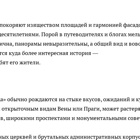
да покоряют изяществом площадей и гармонией фасадо
 десятилетиями. Порой в путеводителях и блогах мел
тична, панорамы невыразительны, а общий вид и вовс
тся куда более интересная история —
бят его жители.
а» обычно рождаются на стыке вкусов, ожиданий и к
к открыточным видам Вены или Праги, может растер
ов, широкими проспектами и монументальными сове
нных церквей и брутальных административных корпу