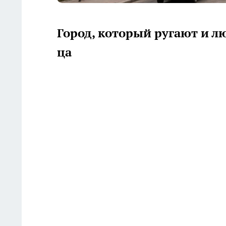
Город, который ругают и л
ца