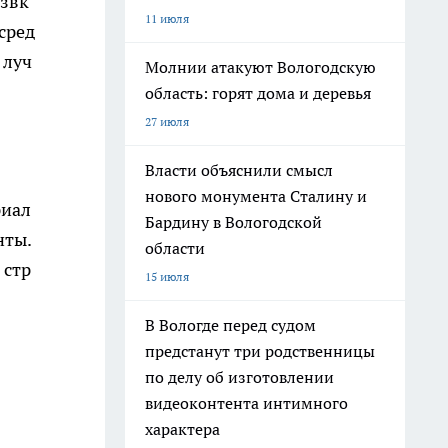
езвк
11 июля
сред
 луч
Молнии атакуют Вологодскую
область: горят дома и деревья
27 июля
Власти объяснили смысл
нового монумента Сталину и
риал
Бардину в Вологодской
нты.
области
 стр
15 июля
В Вологде перед судом
предстанут три родственницы
по делу об изготовлении
видеоконтента интимного
характера