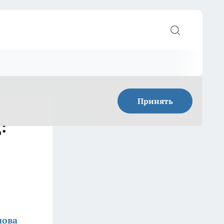
Принять
:
нова