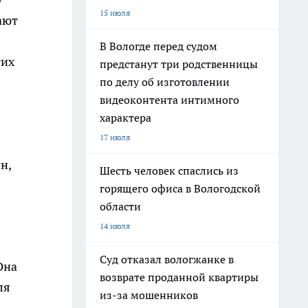
15 июля
ают
В Вологде перед судом
гих
предстанут три родственницы
по делу об изготовлении
видеоконтента интимного
характера
17 июля
н,
Шесть человек спаслись из
горящего офиса в Вологодской
области
14 июля
Суд отказал вологжанке в
Она
возврате проданной квартиры
ля
из-за мошенников