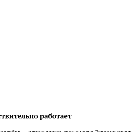
ствительно работает
особов — использовать соду и уксус. Реакция межд