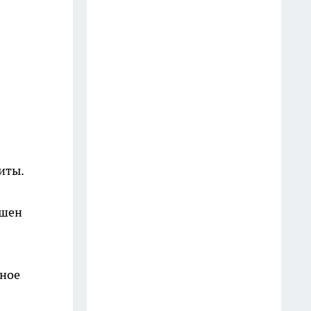
нелегальных водителей за
сутки
10 июля
Скорую помощь Вологды
возглавил бывший главврач
онкодиспансера
13 июля
Синоптики пообещали
иты.
вологжанам жару до +31
градуса и грозы 11 июля
ашен
11 июля
Жителя Вологодской области
осудили на 9 лет за убийство в
вное
пьяной драке
10 июля