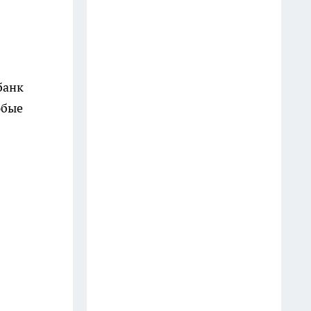
Власти объяснили смысл
нового монумента Сталину и
Бардину в Вологодской
области
банк
15 июля
юбые
В Вологде перед судом
предстанут три родственницы
по делу об изготовлении
видеоконтента интимного
характера
17 июля
Шесть человек спаслись из
горящего офиса в Вологодской
области