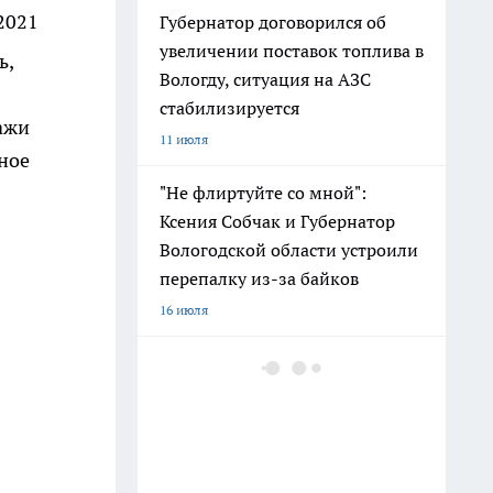
2021
Губернатор договорился об
увеличении поставок топлива в
ь,
Вологду, ситуация на АЗС
стабилизируется
дажи
11 июля
ное
.
"Не флиртуйте со мной":
Ксения Собчак и Губернатор
Вологодской области устроили
перепалку из-за байков
16 июля
Сбой светофора в Вологодской
области привёл к ДТП с
пострадавшей
9 июля