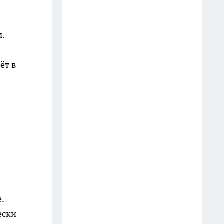
Почти 40% вологжан сделали
неожиданный выбор на ЕГЭ в
этом году
м.
21 июля
ёт в
Стало известно, сколько
заработал Губернатор
Вологодской области за 2025
год
24 июля
Житель Вологодской области
арестован за избиение 18-
летнего парня в День города
из-за его внешнего вида
19 июля
.
ески