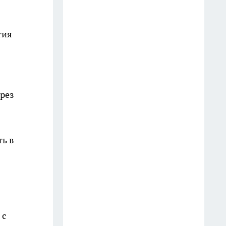
14 июля
Суд отказал вологжанке в
тия
возврате проданной квартиры
из-за мошенников
14 июля
рез
Суд в Вологде арестовал
подозреваемого в убийстве
продавца
26 июля
ть в
Педиатр из Вологодской
области назвала безопасную
норму мороженого для детей
20 июля
 с