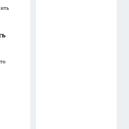
Гималайская медведица Фаня
вить
из Московского зоопарка
переехала в Вологодскую
область
ть
10 июля
Молнии атакуют Вологодскую
область: горят дома и деревья
вто
27 июля
Очереди на АЗС в Вологде
сократят с помощью новых
правил
9 июля
Госавтоинспекция Вологодской
области задержала 27