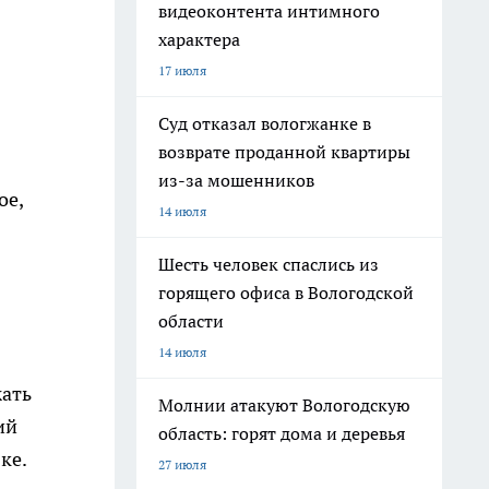
видеоконтента интимного
характера
17 июля
Суд отказал вологжанке в
возврате проданной квартиры
из-за мошенников
ое,
14 июля
Шесть человек спаслись из
горящего офиса в Вологодской
области
14 июля
жать
Молнии атакуют Вологодскую
ий
область: горят дома и деревья
ке.
27 июля