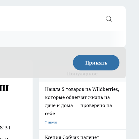
Принять
Популярное
аш
Нашла 5 товаров на Wildberries,
которые облегчат жизнь на
даче и дома — проверено на
себе
7 июля
8:31
Ксения Собчак наденет
 или